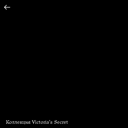
Коллекция Victoria’s Secret