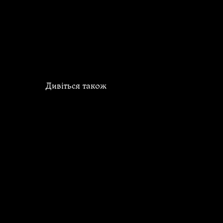
Дивіться також