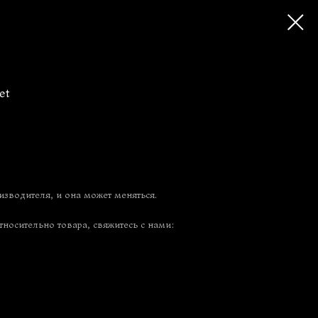
et
изводителя, и она может меняться.
тносительно товара, свяжитесь с нами: