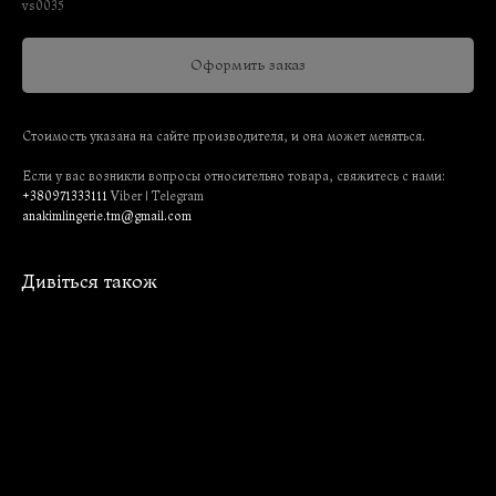
vs0035
Оформить заказ
Стоимость указана на сайте производителя, и она может меняться.
Если у вас возникли вопросы относительно товара, свяжитесь с нами:
+380971333111
Viber | Telegram
anakimlingerie.tm@gmail.com
Дивіться також