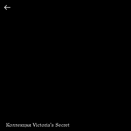
Коллекция Victoria’s Secret