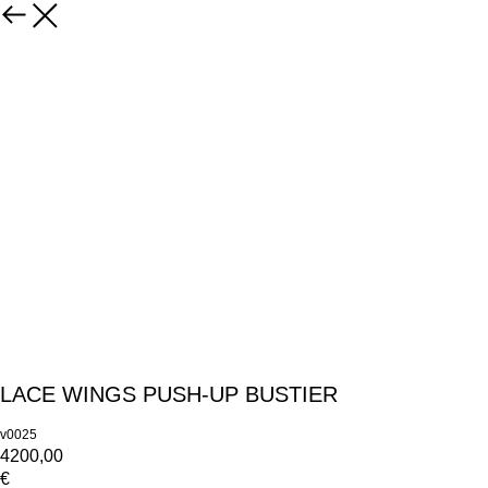
LACE WINGS PUSH-UP BUSTIER
v0025
4200,00
€