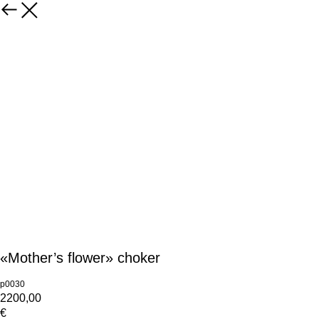
«Mother’s flower» choker
p0030
2200,00
€