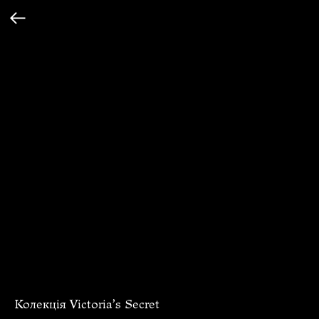
Колекція Victoria’s Secret