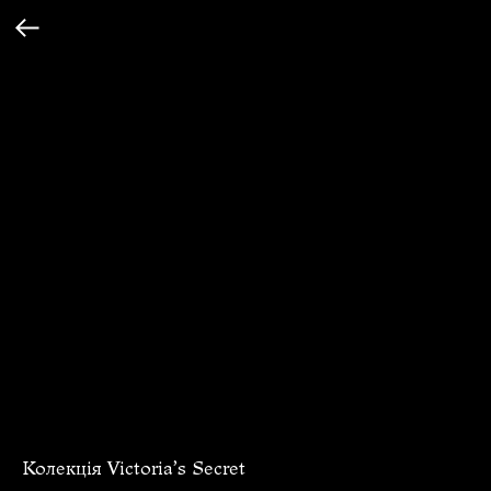
Колекція Victoria’s Secret