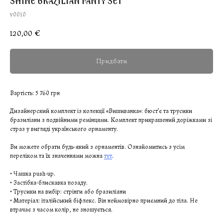
SHINE BRAZILIAN PANTY SET
v0010
120,00
€
Придбати
Вартість: 5 760 грн
Дизайнерский комплект із колекції «Вишиванка»: бюст’є та трусики
бразиліани з подвійними ремінцями. Комплект прикрашений доріжками зі
страз у вигляді українського орнаменту.
Ви можете обрати будь-який з орнаментів. Ознайомитись з усім
переліком та їх значеннями можна
тут
.
• Чашка push-up.
• Застібка-блискавка позаду.
• Трусики на вибір: стрінги або бразиліани
• Матеріал: італійський біфлекс. Він неймовірно приємний до тіла. Не
втрачає з часом колір, не зношується.