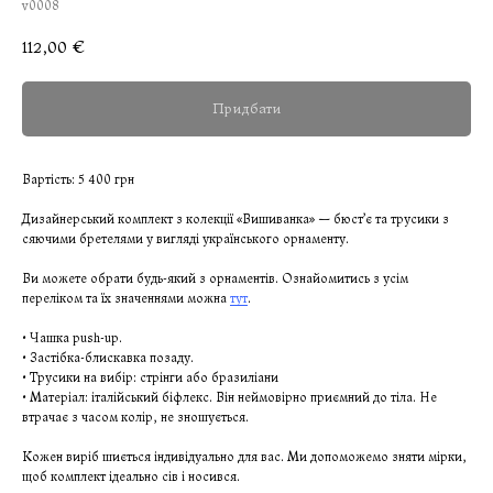
v0008
112,00
€
Придбати
Вартість: 5 400 грн
Дизайнерський комплект з колекції «Вишиванка» — бюст’є та трусики з
сяючими бретелями у вигляді українського орнаменту.
Ви можете обрати будь-який з орнаментів. Ознайомитись з усім
переліком та їх значеннями можна
тут
.
• Чашка push-up.
• Застібка-блискавка позаду.
• Трусики на вибір: стрінги або бразиліани
• Матеріал: італійський біфлекс. Він неймовірно приємний до тіла. Не
втрачає з часом колір, не зношується.
Кожен виріб шиється індивідуально для вас. Ми допоможемо зняти мірки,
щоб комплект ідеально сів і носився.