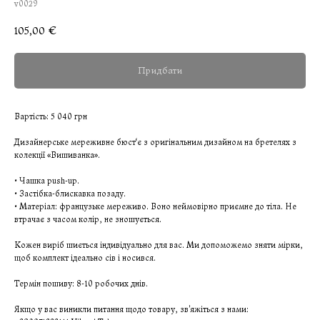
v0029
105,00
€
Придбати
Вартість: 5 040 грн
Дизайнерське мереживне бюст‘є з оригінальним дизайном на бретелях з
колекції «Вишиванка».
• Чашка push-up.
• Застібка-блискавка позаду.
• Матеріал: французьке мереживо. Воно неймовірно приємне до тіла. Не
втрачає з часом колір, не зношується.
Кожен виріб шиється індивідуально для вас. Ми допоможемо зняти мірки,
щоб комплект ідеально сів і носився.
Термін пошиву: 8-10 робочих днів.
Якщо у вас виникли питання щодо товару, зв'яжіться з нами: