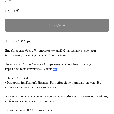
v0036
115,00
€
Придбати
Вартість: 5 520 грн
Дизайнерське боді з V - вирізом колекції «Вишиванка» з сяючими
бретелями у вигляді українського орнаменту.
Ви можете обрати будь-який з орнаментів. Ознайомитись з усім
переліком та їх значеннями можна
тут
.
• Чашка без push-up.
• Матеріал: італійський біфлекс. Він неймовірно приємний до тіла. Не
втрачає з часом колір, не зношується.
Кожен виріб шиється індивідуально для вас. Ми допоможемо зняти мірки,
щоб комплект ідеально сів і носився.
Термін пошиву: 8-10 робочих днів.